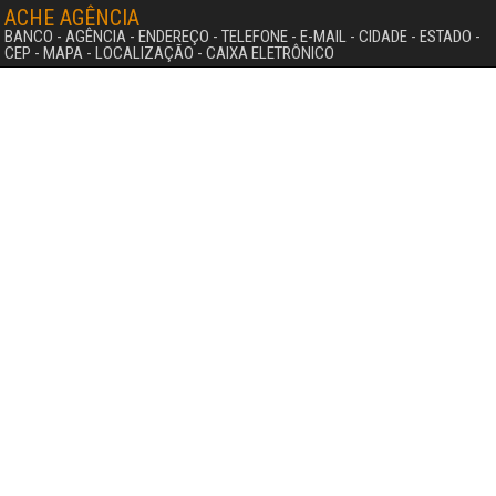
ACHE AGÊNCIA
BANCO - AGÊNCIA - ENDEREÇO - TELEFONE - E-MAIL - CIDADE - ESTADO -
CEP - MAPA - LOCALIZAÇÃO - CAIXA ELETRÔNICO